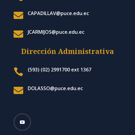
CAPADILLAV@puce.edu.ec

JCARMIJOS@puce.edu.ec

Dirección Administrativa
(593) (02) 2991700 ext 1367

DOLASSO@puce.edu.ec
