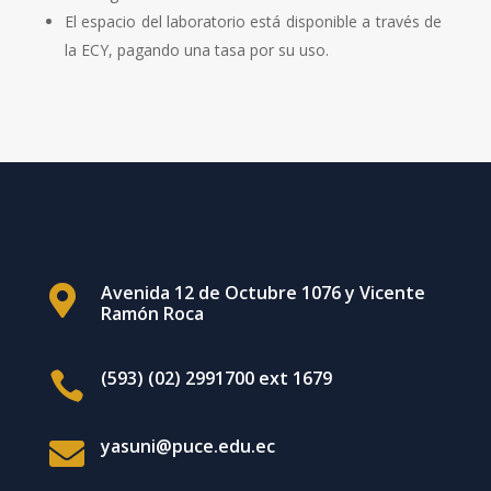
El espacio del laboratorio está disponible a través de
la ECY, pagando una tasa por su uso.
Avenida 12 de Octubre 1076 y Vicente

Ramón Roca
(593) (02) 2991700 ext 1679

yasuni@puce.edu.ec
