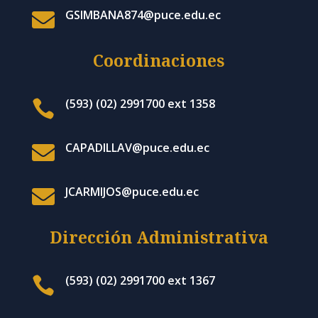
GSIMBANA874@puce.edu.ec

Coordinaciones
(593) (02) 2991700 ext 1358

CAPADILLAV@puce.edu.ec

JCARMIJOS@puce.edu.ec

Dirección Administrativa
(593) (02) 2991700 ext 1367
