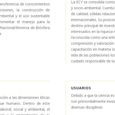
La ECY se consolida como 
ransferencia de conocimientos
y socio-ambiental. Cuenta 
isiones, la construcción de
de calidad; sólidas relac
mbiental y el uso sustentable
internacionales. Su posic
 fomentar el manejo para la
destino principal de inves
 Nacional/Reserva de Biósfera
interesados en la riqueza 
a.
reconocida como una entid
comprensión y valoración d
capacitación en materia s
vida de las poblaciones lo
cuidado responsable de la
USUARIOS
Debido a que la ciencia es
nción a las dimensiones éticas
son primordialmente inves
tuar humano. Dentro de este
diversas disciplinas.
boral, social y ambiental, el