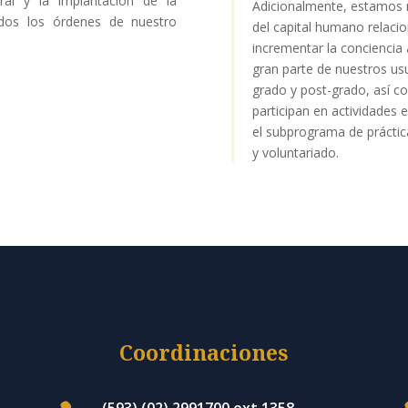
ural y la implantación de la
Adicionalmente, estamos 
odos los órdenes de nuestro
del capital humano relaci
incrementar la conciencia 
gran parte de nuestros us
grado y post-grado, así c
participan en actividade
el subprograma de práctica
y voluntariado.
Coordinaciones
(593) (02) 2991700 ext 1358